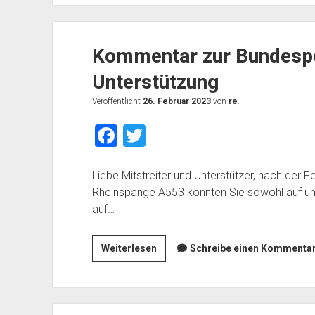
k
GmbH“
Kommentar zur Bundespol
Unterstützung
Veröffentlicht
26. Februar 2023
von
re
.
F
T
a
wi
c
tt
Liebe Mitstreiter und Unterstützer, nach der 
Rheinspange A553 konnten Sie sowohl auf un
e
er
auf…
b
o
Kommentar
Weiterlesen
Schreibe einen Kommentar.
o
zur
Bundespolitik
k
–
Bitte