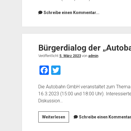
e
er
b
Schreibe einen Kommentar...
o
o
k
Bürgerdialog der „Auto
Veröffentlicht
5. März 2023
von
admin
.
F
T
a
wi
c
tt
Die Autobahn GmbH veranstaltet zum Thema 
16.3.2023 (15:00 und 18:00 Uhr). Interessier
e
er
Diskussion…
b
o
Bürgerdialog
Weiterlesen
Schreibe einen Kommentar.
o
der
„Autobahn