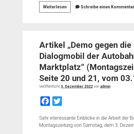
die
o
Pressemeldung
Weiterlesen
Schreibe einen Kommentar.
nun
o
zur
selbst
Entscheidung
von
k
über
der
die
V6aT-
Artikel „Demo gegen die
Rheinspange-
Trasse
Vorzugstrasse
überraschten
Dialogmobil der Autoba
als
Bürger
gemeinsames
Marktplatz“ (Montagsze
und
Statement
Initiativen
Seite 20 und 21, vom 03
der
Vernetzung
Veröffentlicht
3. Dezember 2022
von
admin
.
Niederkasseler
F
T
und
Kölner
a
wi
Bürgerinitiativen
c
tt
Sehr interessante Einblicke in die Arbeit der Bü
Montagszeitung von Samstag, dem 3. Dezembe
e
er