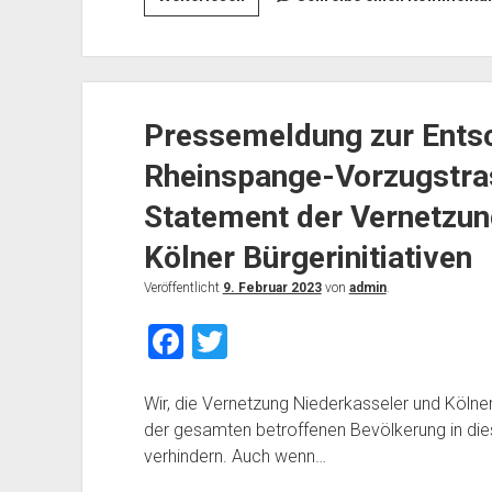
o
zur
Entscheidung
k
über
die
Pressemeldung zur Entsc
Rheinspange
553
Rheinspange-Vorzugstra
–
Vorzugstrasse
Statement der Vernetzun
mit
Kölner Bürgerinitiativen
eindringlichem
Appell
Veröffentlicht
9. Februar 2023
von
admin
.
der
F
T
Vernetzung
Niederkasseler
a
wi
und
c
tt
Wir, die Vernetzung Niederkasseler und Kölner
Kölner
der gesamten betroffenen Bevölkerung in die
e
er
Bürgerinitiativen
verhindern. Auch wenn…
an
b