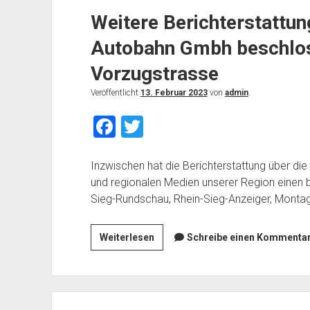
Weitere Berichterstattun
um
weitere
Autobahn Gmbh beschlo
Unterstützung
Vorzugstrasse
Veröffentlicht
13. Februar 2023
von
admin
.
F
T
a
wi
c
tt
Inzwischen hat die Berichterstattung über di
und regionalen Medien unserer Region einen
e
er
Sieg-Rundschau, Rhein-Sieg-Anzeiger, Monta
b
o
Weitere
Weiterlesen
Schreibe einen Kommentar.
o
Berichterstattung
über
k
die
von