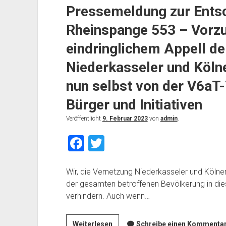
Pressemeldung zur Entsc
der
Autobahn
Rheinspange 553 – Vorzu
Gmbh
beschlossene
eindringlichem Appell de
Rheinspange-
Niederkasseler und Kölner
Vorzugstrasse
nun selbst von der V6aT
Bürger und Initiativen
Veröffentlicht
9. Februar 2023
von
admin
.
F
T
a
wi
c
tt
Wir, die Vernetzung Niederkasseler und Kölner
der gesamten betroffenen Bevölkerung in die
e
er
verhindern. Auch wenn…
b
o
Pressemeldung
Weiterlesen
Schreibe einen Kommentar.