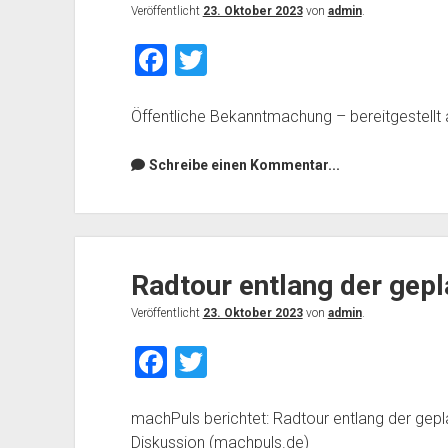
Veröffentlicht
23. Oktober 2023
von
admin
.
Posts
F
T
a
wi
c
tt
Öffentliche Bekanntmachung – bereitgestellt 
e
er
Schreibe einen Kommentar...
b
o
o
k
Radtour entlang der gep
Veröffentlicht
23. Oktober 2023
von
admin
.
F
T
a
wi
c
tt
machPuls berichtet: Radtour entlang der gep
Diskussion (machpuls.de)