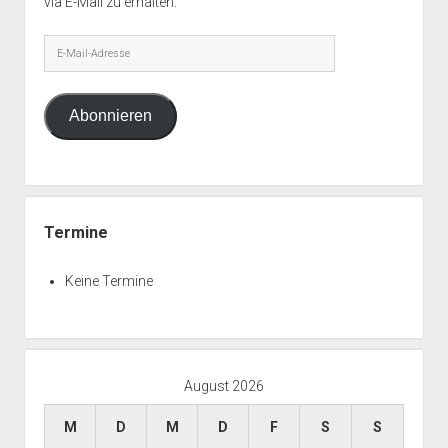
via E-Mail zu erhalten.
E-
Mail-
Adresse
Abonnieren
Termine
Keine Termine
August 2026
M
D
M
D
F
S
S