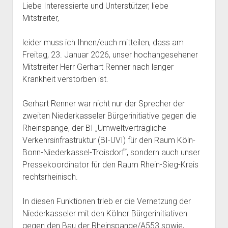
c
tt
Liebe Interessierte und Unterstützer, liebe
Mitstreiter,
e
er
b
leider muss ich Ihnen/euch mitteilen, dass am
o
Freitag, 23. Januar 2026, unser hochangesehener
Mitstreiter Herr Gerhart Renner nach langer
o
Krankheit verstorben ist.
k
Gerhart Renner war nicht nur der Sprecher der
zweiten Niederkasseler Bürgerinitiative gegen die
Rheinspange, der BI „Umweltverträgliche
Verkehrsinfrastruktur (BI-UVI) für den Raum Köln-
Bonn-Niederkassel-Troisdorf“, sondern auch unser
Pressekoordinator für den Raum Rhein-Sieg-Kreis
rechtsrheinisch.
In diesen Funktionen trieb er die Vernetzung der
Niederkasseler mit den Kölner Bürgerinitiativen
gegen den Bau der Rheinspange/A553 sowie,