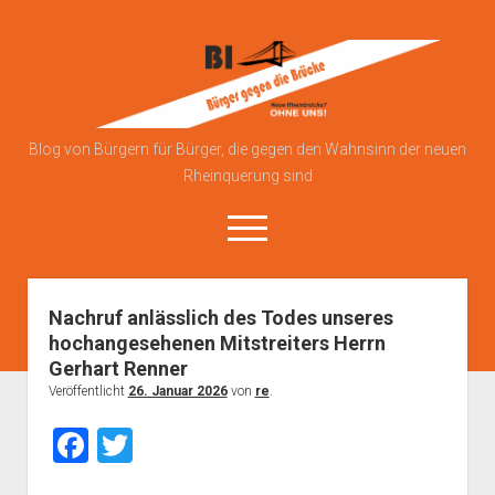
Bürgerinitiative
gegen
die
Brücke
Blog von Bürgern für Bürger, die gegen den Wahnsinn der neuen
Rheinquerung sind
open
menu
Nachruf anlässlich des Todes unseres
Über uns
hochangesehenen Mitstreiters Herrn
Blog
Gerhart Renner
Kontakt zu uns
Veröffentlicht
26. Januar 2026
von
re
.
Anmelden
F
T
Datenschutzerklärung
a
wi
Impressum