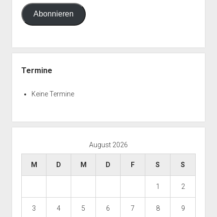
Adresse
Abonnieren
Termine
Keine Termine
August 2026
M
D
M
D
F
S
S
1
2
3
4
5
6
7
8
9