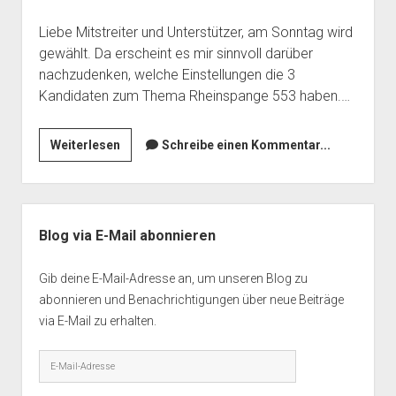
a
wi
c
tt
Liebe Mitstreiter und Unterstützer, am Sonntag wird
gewählt. Da erscheint es mir sinnvoll darüber
e
er
nachzudenken, welche Einstellungen die 3
b
Kandidaten zum Thema Rheinspange 553 haben.…
o
o
Stop!
Weiterlesen
Schreibe einen Kommentar...
Einfluss
k
der
Bürgermeisterwahl
Seitenleiste
auf
Blog via E-Mail abonnieren
die
Rheinspange
Gib deine E-Mail-Adresse an, um unseren Blog zu
A553
abonnieren und Benachrichtigungen über neue Beiträge
via E-Mail zu erhalten.
E-
Mail-