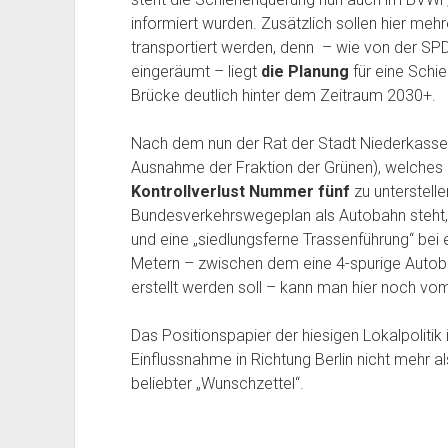
informiert wurden. Zusätzlich sollen hier me
transportiert werden, denn – wie von der SPD 
eingeräumt – liegt
die Planung
für eine Schi
Brücke deutlich hinter dem Zeitraum 2030+.
Nach dem nun der Rat der Stadt Niederkassel 
Ausnahme der Fraktion der Grünen), welches nu
Kontrollverlust Nummer fünf
zu unterstelle
Bundesverkehrswegeplan als Autobahn steht,
und eine „siedlungsferne Trassenführung“ be
Metern – zwischen dem eine 4-spurige Autoba
erstellt werden soll – kann man hier noch vom
Das Positionspapier der hiesigen Lokalpolitik
Einflussnahme in Richtung Berlin nicht mehr al
beliebter „Wunschzettel“.