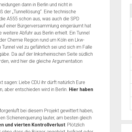
eidungen dann in Berlin und nicht in
ß der „Tunnellösung“. Eine technische
 die A555 schon aus, was auch die SPD
 auf einer Bürgerversammlung eingeräumt hat
weitere Abfuhr aus Berlin erhielt. Ein Tunnel
in der Chemie Region rund um Köln ein Lkw-
unnel viel zu gefährlich sei und sich im Falle
rgäbe. Da auf der linksrheinischen Seite südlich
rden, wird hier die gleiche Argumentation
agen: Liebe CDU ihr dürft natürlich Eure
 aber entschieden wird in Berlin.
Hier haben
orgenluft bei diesem Projekt gewittert haben,
hen Schienenquerung lauter, am besten gleich
en und vierten Kontrollverlust
: Plötzlich
 ohne dass die Bürger angehört, befragt oder