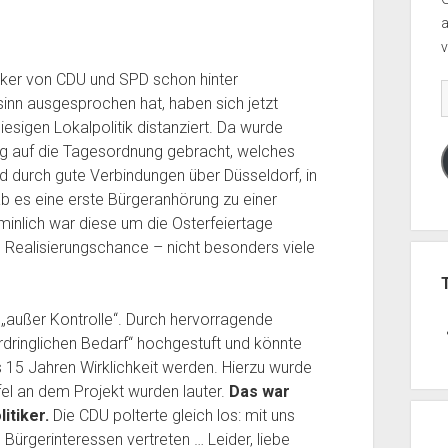
v
iker von CDU und SPD schon hinter
E
nn ausgesprochen hat, haben sich jetzt
M
esigen Lokalpolitik distanziert. Da wurde
A
 auf die Tagesordnung gebracht, welches
urch gute Verbindungen über Düsseldorf, in
ab es eine erste Bürgeranhörung zu einer
minlich war diese um die Osterfeiertage
e Realisierungschance – nicht besonders viele
„außer Kontrolle“. Durch hervorragende
rdringlichen Bedarf“ hochgestuft und könnte
s 15 Jahren Wirklichkeit werden. Hierzu wurde
fel an dem Projekt wurden lauter.
Das war
itiker.
Die CDU polterte gleich los: mit uns
Bürgerinteressen vertreten … Leider, liebe