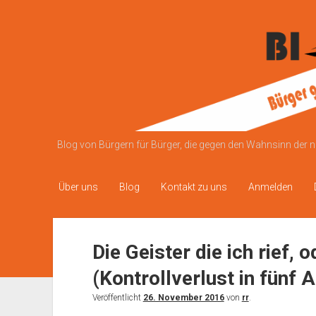
Bürgerinitiative
gegen
die
Brücke
Blog von Bürgern für Bürger, die gegen den Wahnsinn der 
Über uns
Blog
Kontakt zu uns
Anmelden
Die Geister die ich rief, 
(Kontrollverlust in fünf 
Veröffentlicht
26. November 2016
von
rr
.