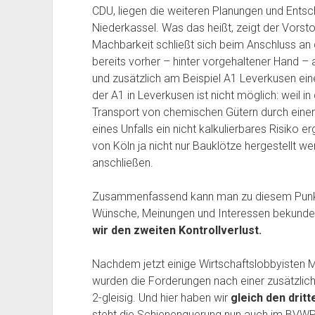
CDU, liegen die weiteren Planungen und Entsch
Niederkassel. Was das heißt, zeigt der Vorsto
Machbarkeit schließt sich beim Anschluss an
bereits vorher – hinter vorgehaltener Hand –
und zusätzlich am Beispiel A1 Leverkusen eine 
der A1 in Leverkusen ist nicht möglich: weil 
Transport von chemischen Gütern durch einen T
eines Unfalls ein nicht kalkulierbares Risiko e
von Köln ja nicht nur Bauklötze hergestellt we
anschließen.
Zusammenfassend kann man zu diesem Punkt s
Wünsche, Meinungen und Interessen bekunden,
wir den zweiten Kontrollverlust.
Nachdem jetzt einige Wirtschaftslobbyisten M
wurden die Forderungen nach einer zusätzlic
2-gleisig. Und hier haben wir
gleich den dritt
steht die Schienenquerung nun auch im BVWP,