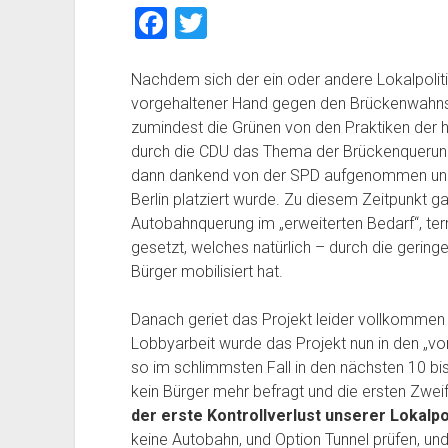
F
T
a
wi
c
tt
Nachdem sich der ein oder andere Lokalpolit
vorgehaltener Hand gegen den Brückenwahnsi
e
er
zumindest die Grünen von den Praktiken der hi
b
durch die CDU das Thema der Brückenquerung
o
dann dankend von der SPD aufgenommen und d
Berlin platziert wurde. Zu diesem Zeitpunkt g
o
Autobahnquerung im „erweiterten Bedarf“, ter
k
gesetzt, welches natürlich – durch die gering
Bürger mobilisiert hat.
Danach geriet das Projekt leider vollkommen 
Lobbyarbeit wurde das Projekt nun in den „vo
so im schlimmsten Fall in den nächsten 10 bi
kein Bürger mehr befragt und die ersten Zwei
der erste Kontrollverlust unserer Lokalpol
keine Autobahn, und Option Tunnel prüfen, und 