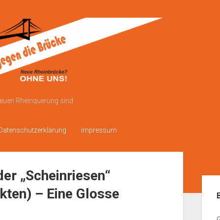
neuen Rheinquerung sind
Datenschutzerklärung
Impressum
oder „Scheinriesen“
Sei
Akten) – Eine Glosse
G