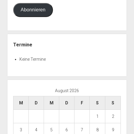
Adresse
Abonnieren
Termine
Keine Termine
August 2026
M
D
M
D
F
S
S
1
2
3
4
5
6
7
8
9