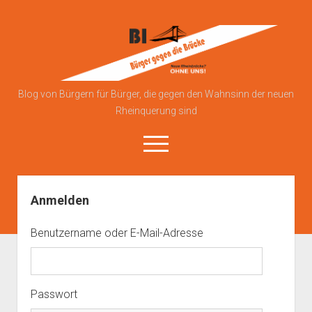
Bürgerinitiative
gegen
die
Brücke
Blog von Bürgern für Bürger, die gegen den Wahnsinn der neuen
Rheinquerung sind
open
menu
Anmelden
Über uns
Blog
Benutzername oder E-Mail-Adresse
Kontakt zu uns
Anmelden
Datenschutzerklärung
Passwort
Impressum