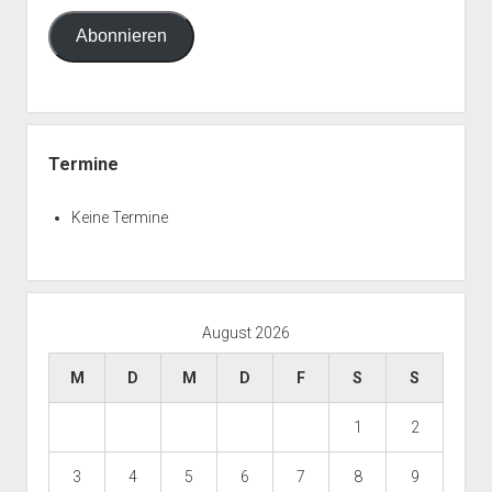
Adresse
Abonnieren
Termine
Keine Termine
August 2026
M
D
M
D
F
S
S
1
2
3
4
5
6
7
8
9