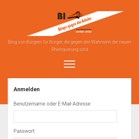
Bürgerinitiative
gegen
die
Brücke
Blog von Bürgern für Bürger, die gegen den Wahnsinn der neuen
Rheinquerung sind
open
menu
Anmelden
Über uns
Blog
Benutzername oder E-Mail-Adresse
Kontakt zu uns
Anmelden
Datenschutzerklärung
Passwort
Impressum