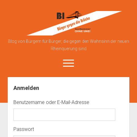
Bürgerinitiative
gegen
die
Brücke
Blog von Bürgern für Bürger, die gegen den Wahnsinn der neuen
Rheinquerung sind
open
menu
Anmelden
Über uns
Blog
Benutzername oder E-Mail-Adresse
Kontakt zu uns
Anmelden
Datenschutzerklärung
Passwort
Impressum