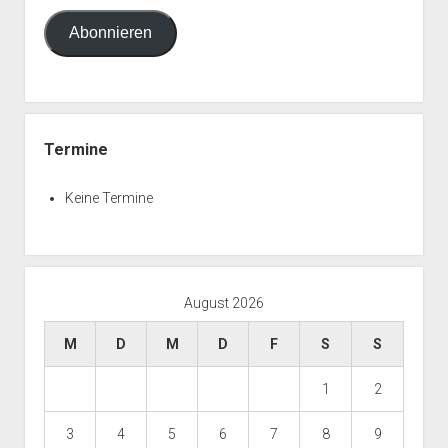
Adresse
Abonnieren
Termine
Keine Termine
August 2026
M
D
M
D
F
S
S
1
2
3
4
5
6
7
8
9