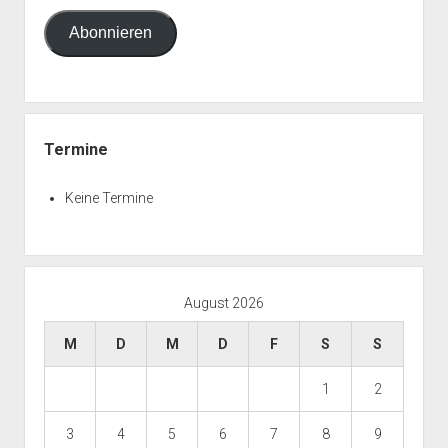
Adresse
Abonnieren
Termine
Keine Termine
August 2026
M
D
M
D
F
S
S
1
2
3
4
5
6
7
8
9