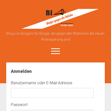
Bürgerinitiative
gegen
die
Brücke
Blog von Bürgern für Bürger, die gegen den Wahnsinn der neuen
Rheinquerung sind
open
menu
Anmelden
Über uns
Blog
Benutzername oder E-Mail-Adresse
Kontakt zu uns
Anmelden
Datenschutzerklärung
Passwort
Impressum